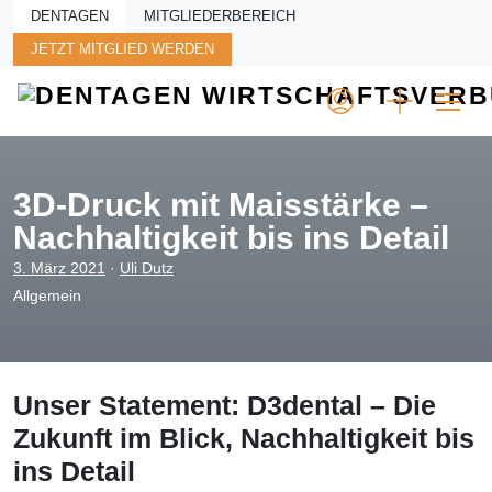
Skip to main content
DENTAGEN
MITGLIEDERBEREICH
JETZT MITGLIED WERDEN
3D-Druck mit Maisstärke –
Nachhaltigkeit bis ins Detail
3. März 2021
·
Uli Dutz
Allgemein
Unser Statement: D3dental – Die
Zukunft im Blick, Nachhaltigkeit bis
ins Detail