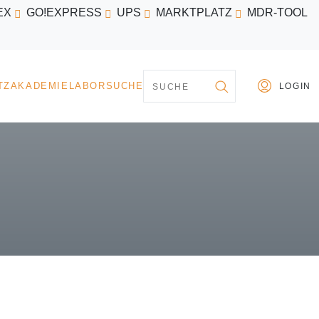
EX
GO!EXPRESS
UPS
MARKTPLATZ
MDR-TOOL
PARTNER
MARKTPLATZ
AKADEMIE
LABORSU