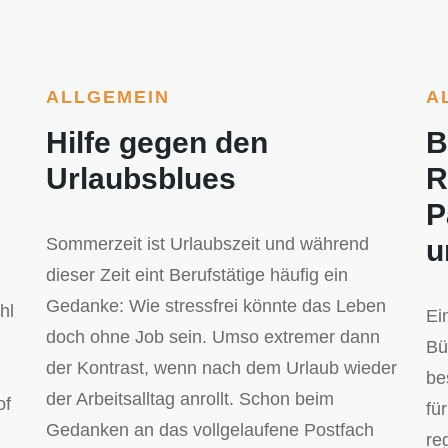
ALLGEMEIN
A
Hilfe gegen den
B
Urlaubsblues
R
P
Sommerzeit ist Urlaubszeit und während
u
dieser Zeit eint Berufstätige häufig ein
Gedanke: Wie stressfrei könnte das Leben
hl
Ei
doch ohne Job sein. Umso extremer dann
Bü
der Kontrast, wenn nach dem Urlaub wieder
be
der Arbeitsalltag anrollt. Schon beim
of
fü
Gedanken an das vollgelaufene Postfach
re