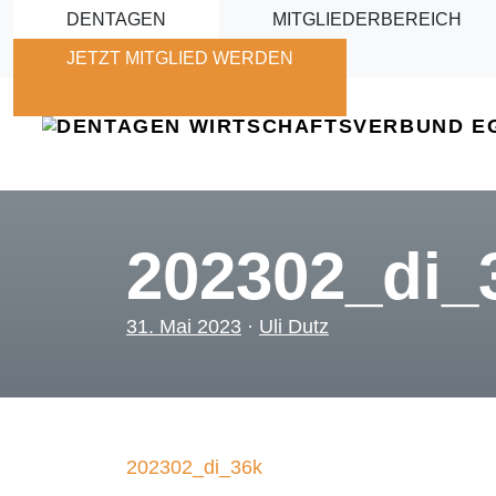
Skip to main content
DENTAGEN
MITGLIEDERBEREICH
JETZT MITGLIED WERDEN
202302_di_
31. Mai 2023
·
Uli Dutz
202302_di_36k