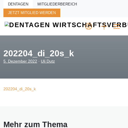
Skip to main content
DENTAGEN
MITGLIEDERBEREICH
JETZT MITGLIED WERDEN
202204_di_20s_k
5. Dezember 2022
·
Uli Dutz
202204_di_20s_k
Mehr zum Thema