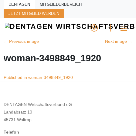
Skip to main content
DENTAGEN
MITGLIEDERBEREICH
JETZT MITGLIED WERDEN
←
Previous image
Next image
→
woman-3498849_1920
Beitragsnavigation
Published in woman-3498849_1920
DENTAGEN Wirtschaftsverbund eG
Landabsatz 10
45731 Waltrop
Telefon