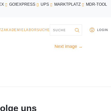
EX
GO!EXPRESS
UPS
MARKTPLATZ
MDR-TOOL
PARTNER
MARKTPLATZ
AKADEMIE
LABORSU
Next image
→
olge uns