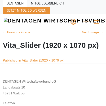
Skip to main content
DENTAGEN
MITGLIEDERBEREICH
JETZT MITGLIED WERDEN
←
Previous image
Next image
→
Vita_Slider (1920 x 1070 px)
Beitragsnavigation
Published in Vita_Slider (1920 x 1070 px)
DENTAGEN Wirtschaftsverbund eG
Landabsatz 10
45731 Waltrop
Telefon