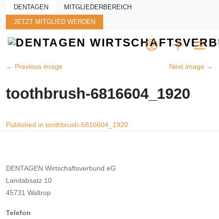
Skip to main content
DENTAGEN
MITGLIEDERBEREICH
JETZT MITGLIED WERDEN
←
Previous image
Next image
→
toothbrush-6816604_1920
Beitragsnavigation
Published in toothbrush-6816604_1920
DENTAGEN Wirtschaftsverbund eG
Landabsatz 10
45731 Waltrop
Telefon