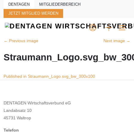
Skip to main content
DENTAGEN
MITGLIEDERBEREICH
JETZT MITGLIED WERDEN
←
Previous image
Next image
→
Straumann_Logo.svg_bw_30
Beitragsnavigation
Published in Straumann_Logo.svg_bw_300x100
DENTAGEN Wirtschaftsverbund eG
Landabsatz 10
45731 Waltrop
Telefon