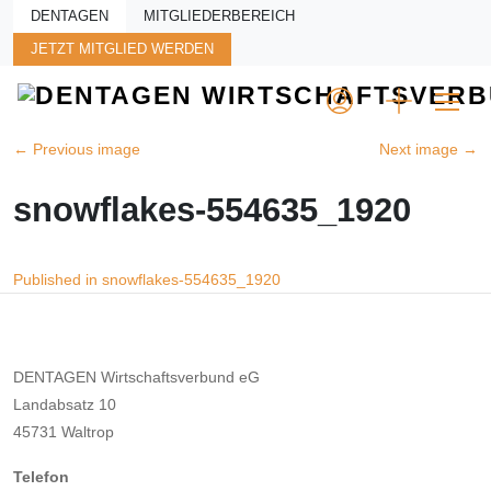
Skip to main content
DENTAGEN
MITGLIEDERBEREICH
JETZT MITGLIED WERDEN
←
Previous image
Next image
→
snowflakes-554635_1920
Beitragsnavigation
Published in snowflakes-554635_1920
DENTAGEN Wirtschaftsverbund eG
Landabsatz 10
45731 Waltrop
Telefon