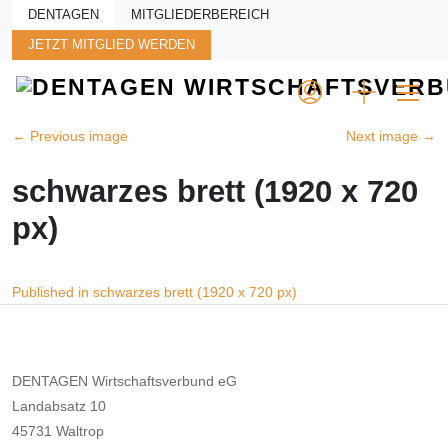
Skip to main content
DENTAGEN
MITGLIEDERBEREICH
JETZT MITGLIED WERDEN
←
Previous image
Next image
→
schwarzes brett (1920 x 720
px)
Beitragsnavigation
Published in schwarzes brett (1920 x 720 px)
DENTAGEN Wirtschaftsverbund eG
Landabsatz 10
45731 Waltrop