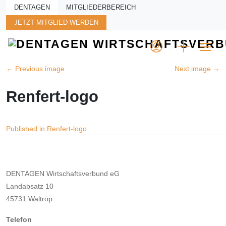
Skip to main content
DENTAGEN
MITGLIEDERBEREICH
JETZT MITGLIED WERDEN
←
Previous image
Next image
→
Renfert-logo
Beitragsnavigation
Published in Renfert-logo
DENTAGEN Wirtschaftsverbund eG
Landabsatz 10
45731 Waltrop
Telefon