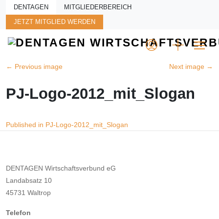
Skip to main content
DENTAGEN
MITGLIEDERBEREICH
JETZT MITGLIED WERDEN
←
Previous image
Next image
→
PJ-Logo-2012_mit_Slogan
Beitragsnavigation
Published in PJ-Logo-2012_mit_Slogan
DENTAGEN Wirtschaftsverbund eG
Landabsatz 10
45731 Waltrop
Telefon