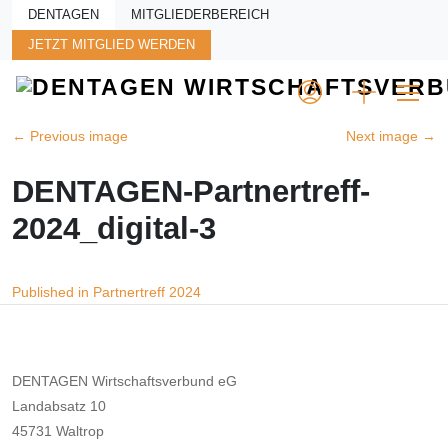
Skip to main content
DENTAGEN
MITGLIEDERBEREICH
JETZT MITGLIED WERDEN
←
Previous image
Next image
→
DENTAGEN-Partnertreff-
2024_digital-3
Beitragsnavigation
Published in Partnertreff 2024
DENTAGEN Wirtschaftsverbund eG
Landabsatz 10
45731 Waltrop