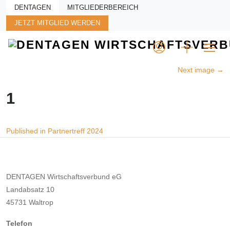
Skip to main content
DENTAGEN
MITGLIEDERBEREICH
JETZT MITGLIED WERDEN
Next image
→
1
Beitragsnavigation
Published in Partnertreff 2024
DENTAGEN Wirtschaftsverbund eG
Landabsatz 10
45731 Waltrop
Telefon