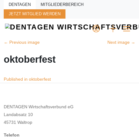
Skip to main content
DENTAGEN
MITGLIEDERBEREICH
JETZT MITGLIED WERDEN
←
Previous image
Next image
→
oktoberfest
Beitragsnavigation
Published in oktoberfest
DENTAGEN Wirtschaftsverbund eG
Landabsatz 10
45731 Waltrop
Telefon