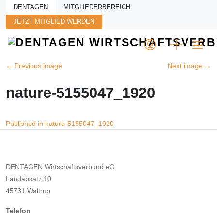
Skip to main content
DENTAGEN
MITGLIEDERBEREICH
JETZT MITGLIED WERDEN
←
Previous image
Next image
→
nature-5155047_1920
Beitragsnavigation
Published in nature-5155047_1920
DENTAGEN Wirtschaftsverbund eG
Landabsatz 10
45731 Waltrop
Telefon