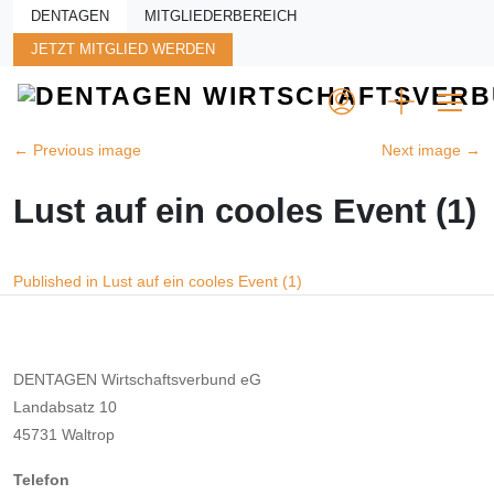
Skip to main content
DENTAGEN
MITGLIEDERBEREICH
JETZT MITGLIED WERDEN
←
Previous image
Next image
→
Lust auf ein cooles Event (1)
Beitragsnavigation
Published in Lust auf ein cooles Event (1)
DENTAGEN Wirtschaftsverbund eG
Landabsatz 10
45731 Waltrop
Telefon