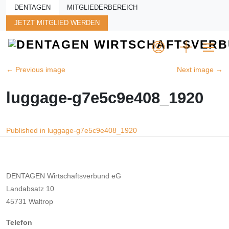
Skip to main content
DENTAGEN
MITGLIEDERBEREICH
JETZT MITGLIED WERDEN
←
Previous image
Next image
→
luggage-g7e5c9e408_1920
Beitragsnavigation
Published in luggage-g7e5c9e408_1920
DENTAGEN Wirtschaftsverbund eG
Landabsatz 10
45731 Waltrop
Telefon