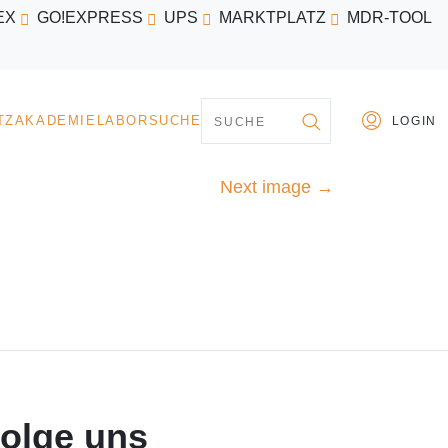
EX
GO!EXPRESS
UPS
MARKTPLATZ
MDR-TOOL
PARTNER
MARKTPLATZ
AKADEMIE
LABORSU
Next image
→
olge uns