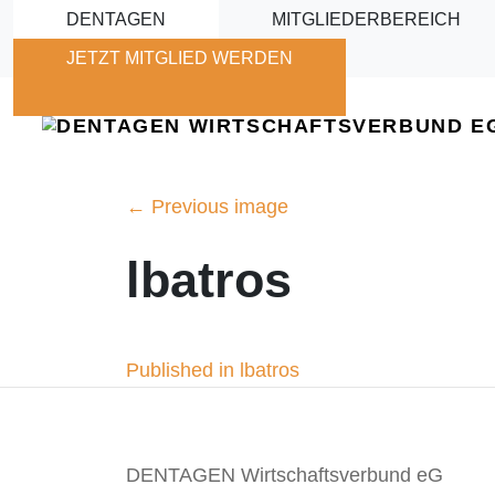
Skip to main content
DENTAGEN
MITGLIEDERBEREICH
JETZT MITGLIED WERDEN
←
Previous image
lbatros
Beitragsnavigation
Published in lbatros
DENTAGEN Wirtschaftsverbund eG