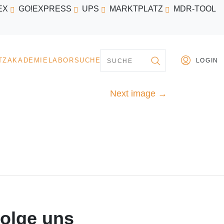
EX
GO!EXPRESS
UPS
MARKTPLATZ
MDR-TOOL
PARTNER
MARKTPLATZ
AKADEMIE
LABORSU
Next image
→
olge uns