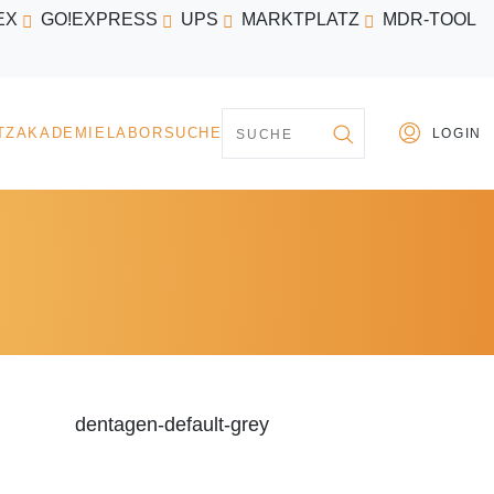
EX
GO!EXPRESS
UPS
MARKTPLATZ
MDR-TOOL
PARTNER
MARKTPLATZ
AKADEMIE
LABORSU