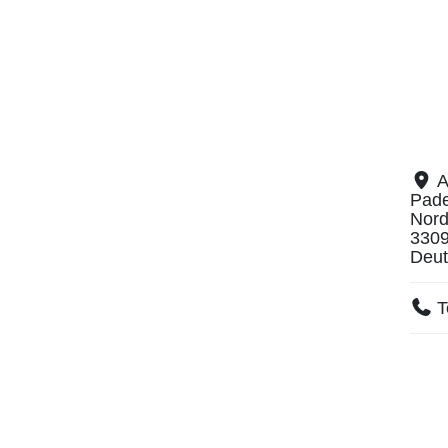
A
Pade
Nord
330
Deut
T