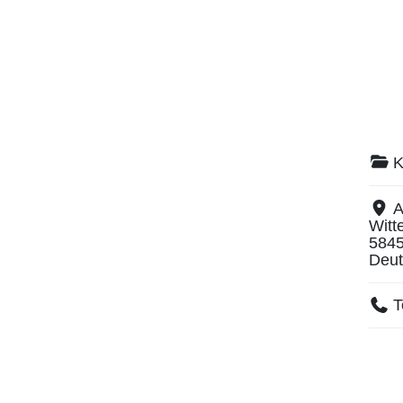
K
A
Witt
584
Deut
T