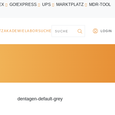
EX
GO!EXPRESS
UPS
MARKTPLATZ
MDR-TOOL
PARTNER
MARKTPLATZ
AKADEMIE
LABORSU