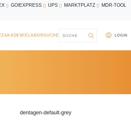
EX
GO!EXPRESS
UPS
MARKTPLATZ
MDR-TOOL
PARTNER
MARKTPLATZ
AKADEMIE
LABORSU