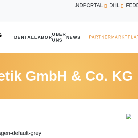
VERSANDPORTAL
DHL
FED
ÜBER
DENTALLABOR
NEWS
UNS
hetik GmbH & Co. KG