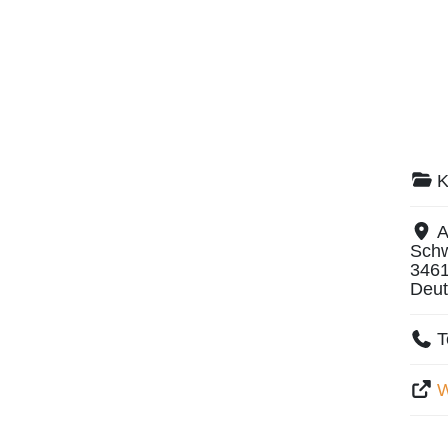
K
A
Schw
346
Deut
T
W