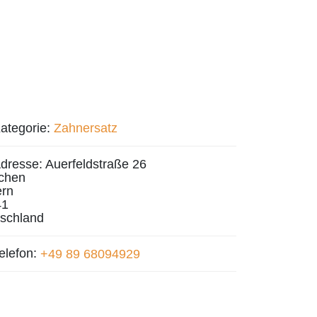
ategorie:
Zahnersatz
dresse:
Auerfeldstraße 26
chen
rn
41
schland
elefon:
+49 89 68094929