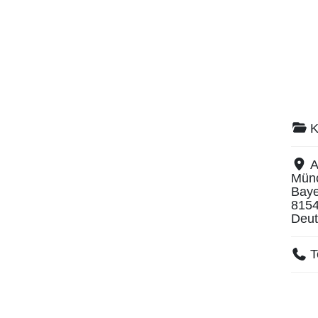
K
A
Mün
Baye
815
Deut
T