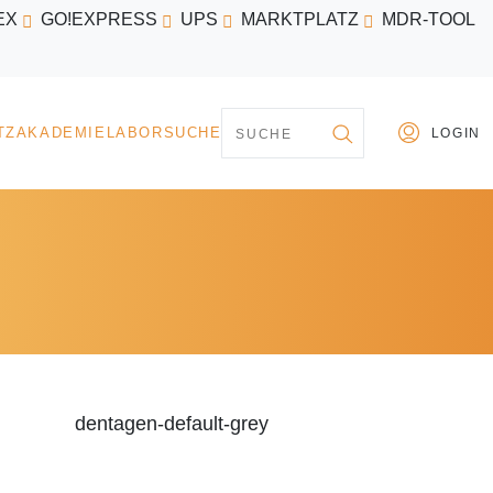
EX
GO!EXPRESS
UPS
MARKTPLATZ
MDR-TOOL
PARTNER
MARKTPLATZ
AKADEMIE
LABORSU