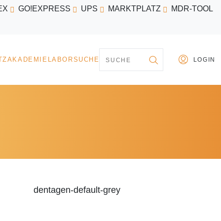
EX
GO!EXPRESS
UPS
MARKTPLATZ
MDR-TOOL
PARTNER
MARKTPLATZ
AKADEMIE
LABORSU