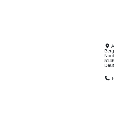
A
Berg
Nord
514
Deut
T