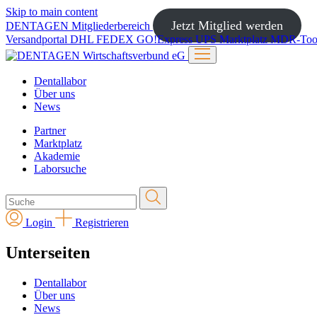
Skip to main content
Jetzt Mitglied werden
DENTAGEN
Mitgliederbereich
Versandportal
DHL
FEDEX
GO!Express
UPS
Marktplatz
MDR-Too
Dentallabor
Über uns
News
Partner
Marktplatz
Akademie
Laborsuche
Login
Registrieren
Unterseiten
Dentallabor
Über uns
News