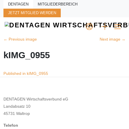
Skip to main content
DENTAGEN
MITGLIEDERBEREICH
JETZT MITGLIED WERDEN
←
Previous image
Next image
→
kIMG_0955
Beitragsnavigation
Published in kIMG_0955
DENTAGEN Wirtschaftsverbund eG
Landabsatz 10
45731 Waltrop
Telefon