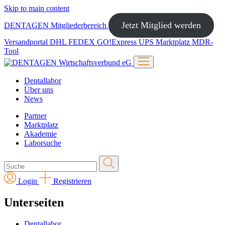
Skip to main content
Jetzt Mitglied werden
DENTAGEN
Mitgliederbereich
Versandportal
DHL
FEDEX
GO!Express
UPS
Marktplatz
MDR-
Tool
Dentallabor
Über uns
News
Partner
Marktplatz
Akademie
Laborsuche
Login
Registrieren
Unterseiten
Dentallabor