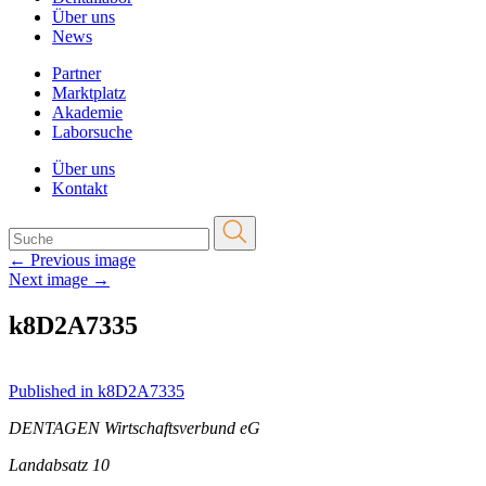
Über uns
News
Partner
Marktplatz
Akademie
Laborsuche
Über uns
Kontakt
←
Previous image
Next image
→
k8D2A7335
Beitragsnavigation
Published in k8D2A7335
DENTAGEN Wirtschaftsverbund eG
Landabsatz 10