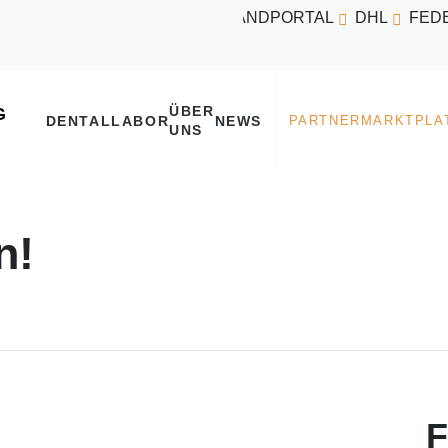
VERSANDPORTAL
DHL
FED
ÜBER
DENTALLABOR
NEWS
UNS
n!
F