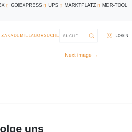
EX
GO!EXPRESS
UPS
MARKTPLATZ
MDR-TOOL
PARTNER
MARKTPLATZ
AKADEMIE
LABORSU
Next image
→
olge uns