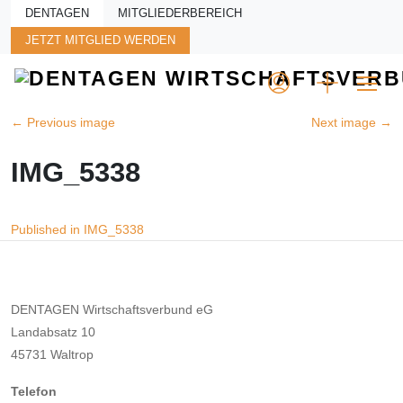
Skip to main content
DENTAGEN
MITGLIEDERBEREICH
JETZT MITGLIED WERDEN
←
Previous image
Next image
→
IMG_5338
Beitragsnavigation
Published in IMG_5338
DENTAGEN Wirtschaftsverbund eG
Landabsatz 10
45731 Waltrop
Telefon