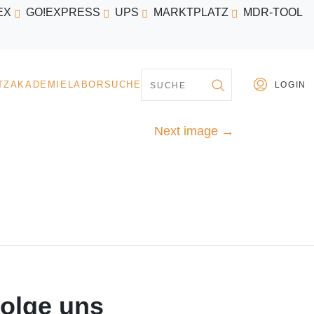
EX
GO!EXPRESS
UPS
MARKTPLATZ
MDR-TOOL
PARTNER
MARKTPLATZ
AKADEMIE
LABORSU
Next image
→
olge uns