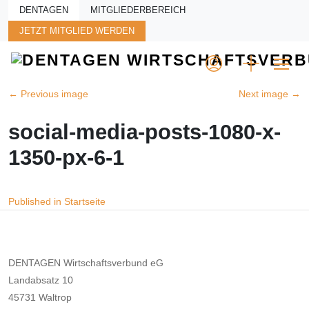
Skip to main content
DENTAGEN
MITGLIEDERBEREICH
JETZT MITGLIED WERDEN
←
Previous image
Next image
→
social-media-posts-1080-x-
1350-px-6-1
Beitragsnavigation
Published in Startseite
DENTAGEN Wirtschaftsverbund eG
Landabsatz 10
45731 Waltrop