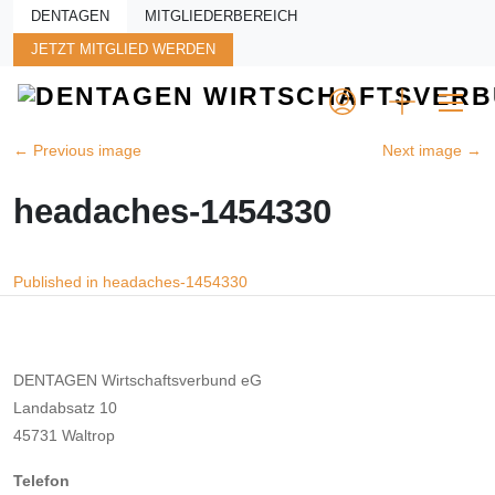
Skip to main content
DENTAGEN
MITGLIEDERBEREICH
JETZT MITGLIED WERDEN
←
Previous image
Next image
→
headaches-1454330
Beitragsnavigation
Published in headaches-1454330
DENTAGEN Wirtschaftsverbund eG
Landabsatz 10
45731 Waltrop
Telefon