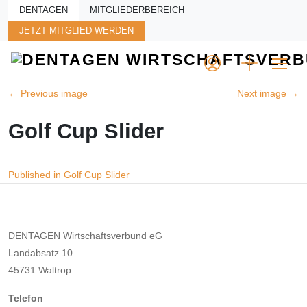
Skip to main content
DENTAGEN
MITGLIEDERBEREICH
JETZT MITGLIED WERDEN
←
Previous image
Next image
→
Golf Cup Slider
Beitragsnavigation
Published in Golf Cup Slider
DENTAGEN Wirtschaftsverbund eG
Landabsatz 10
45731 Waltrop
Telefon