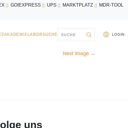
EX
GO!EXPRESS
UPS
MARKTPLATZ
MDR-TOOL
PARTNER
MARKTPLATZ
AKADEMIE
LABORSU
Next image
→
olge uns