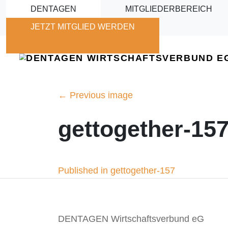
Skip to main content
DENTAGEN
MITGLIEDERBEREICH
JETZT MITGLIED WERDEN
←
Previous image
gettogether-15
Beitragsnavigation
Published in gettogether-157
DENTAGEN Wirtschaftsverbund eG