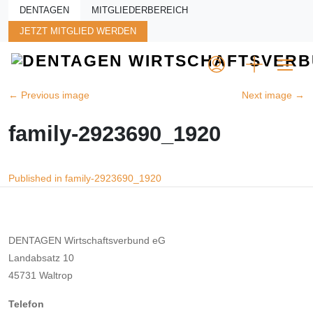
Skip to main content
DENTAGEN
MITGLIEDERBEREICH
JETZT MITGLIED WERDEN
←
Previous image
Next image
→
family-2923690_1920
Beitragsnavigation
Published in family-2923690_1920
DENTAGEN Wirtschaftsverbund eG
Landabsatz 10
45731 Waltrop
Telefon