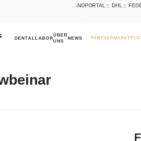
VERSANDPORTAL
DHL
FED
ÜBER
DENTALLABOR
NEWS
UNS
wbeinar
F