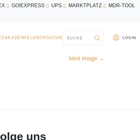
EX
GO!EXPRESS
UPS
MARKTPLATZ
MDR-TOOL
PARTNER
MARKTPLATZ
AKADEMIE
LABORSU
Next image
→
olge uns