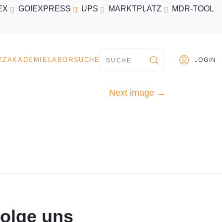
EX
GO!EXPRESS
UPS
MARKTPLATZ
MDR-TOOL
PARTNER
MARKTPLATZ
AKADEMIE
LABORSU
Next image
→
olge uns