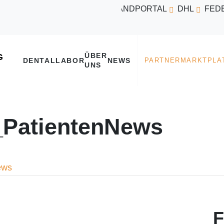
VERSANDPORTAL
DHL
FED
ÜBER
DENTALLABOR
NEWS
UNS
_PatientenNews
ews
F