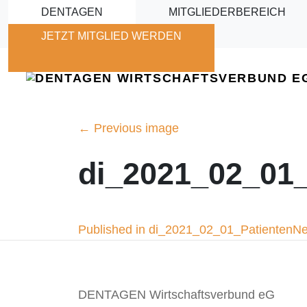
Skip to main content
DENTAGEN
MITGLIEDERBEREICH
JETZT MITGLIED WERDEN
←
Previous image
di_2021_02_01
Beitragsnavigation
Published in di_2021_02_01_PatientenN
DENTAGEN Wirtschaftsverbund eG