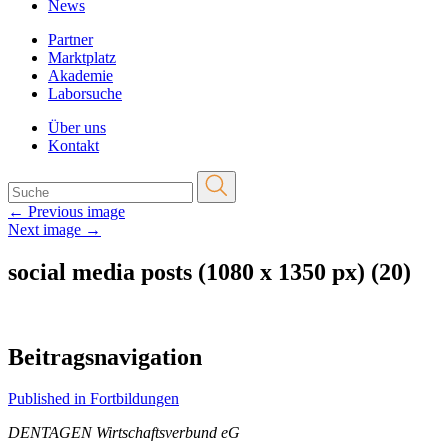
News
Partner
Marktplatz
Akademie
Laborsuche
Über uns
Kontakt
←
Previous image
Next image
→
social media posts (1080 x 1350 px) (20)
Beitragsnavigation
Published in Fortbildungen
DENTAGEN Wirtschaftsverbund eG