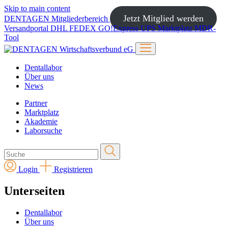
Skip to main content
Jetzt Mitglied werden
DENTAGEN
Mitgliederbereich
Versandportal
DHL
FEDEX
GO!Express
UPS
Marktplatz
MDR-
Tool
Dentallabor
Über uns
News
Partner
Marktplatz
Akademie
Laborsuche
Login
Registrieren
Unterseiten
Dentallabor
Über uns