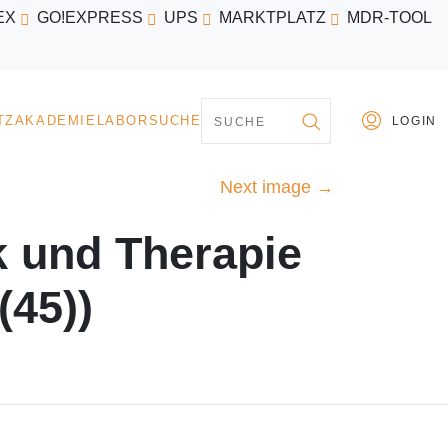
EX
GO!EXPRESS
UPS
MARKTPLATZ
MDR-TOOL
PARTNER
MARKTPLATZ
AKADEMIE
LABORSU
Next image
→
k und Therapie
(45))