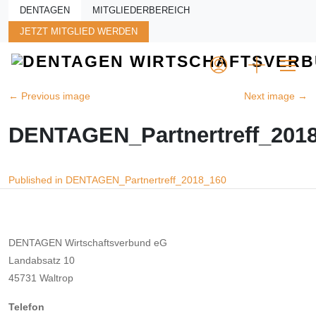
Skip to main content
DENTAGEN
MITGLIEDERBEREICH
JETZT MITGLIED WERDEN
←
Previous image
Next image
→
DENTAGEN_Partnertreff_201
Beitragsnavigation
Published in DENTAGEN_Partnertreff_2018_160
DENTAGEN Wirtschaftsverbund eG
Landabsatz 10
45731 Waltrop
Telefon