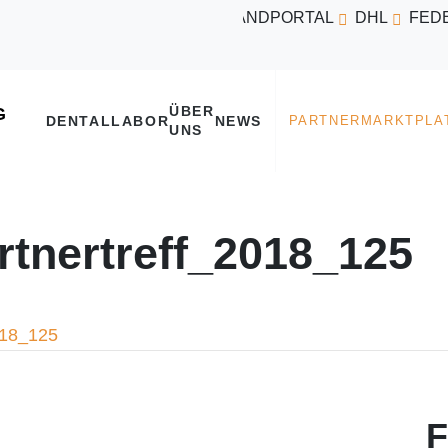
VERSANDPORTAL
DHL
FED
ÜBER
DENTALLABOR
NEWS
UNS
nertreff_2018_125
018_125
F