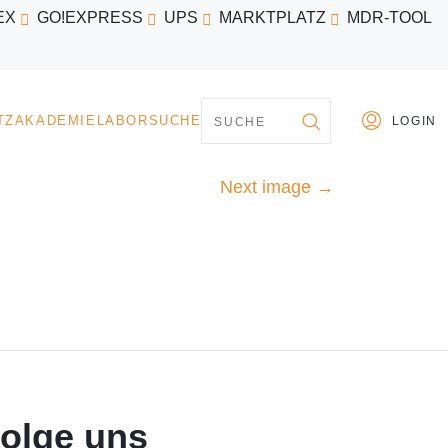
EX
GO!EXPRESS
UPS
MARKTPLATZ
MDR-TOOL
PARTNER
MARKTPLATZ
AKADEMIE
LABORSU
Next image
→
olge uns