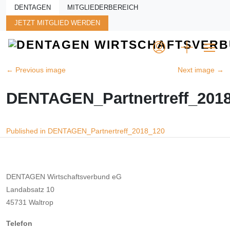
Skip to main content
DENTAGEN
MITGLIEDERBEREICH
JETZT MITGLIED WERDEN
←
Previous image
Next image
→
DENTAGEN_Partnertreff_201
Beitragsnavigation
Published in DENTAGEN_Partnertreff_2018_120
DENTAGEN Wirtschaftsverbund eG
Landabsatz 10
45731 Waltrop
Telefon