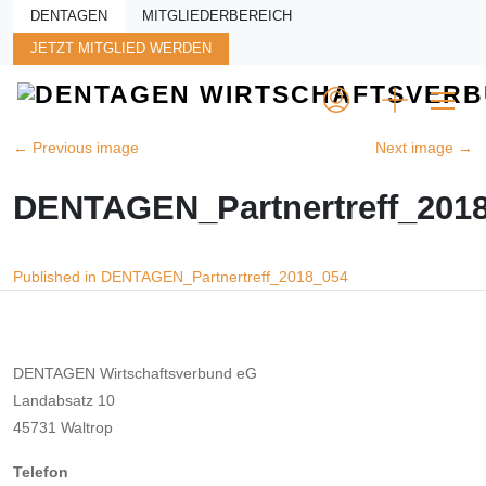
Skip to main content
DENTAGEN
MITGLIEDERBEREICH
JETZT MITGLIED WERDEN
←
Previous image
Next image
→
DENTAGEN_Partnertreff_201
Beitragsnavigation
Published in DENTAGEN_Partnertreff_2018_054
DENTAGEN Wirtschaftsverbund eG
Landabsatz 10
45731 Waltrop
Telefon