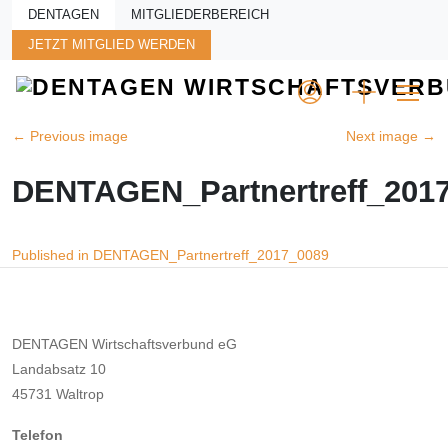
Skip to main content
DENTAGEN
MITGLIEDERBEREICH
JETZT MITGLIED WERDEN
←
Previous image
Next image
→
DENTAGEN_Partnertreff_201
Beitragsnavigation
Published in DENTAGEN_Partnertreff_2017_0089
DENTAGEN Wirtschaftsverbund eG
Landabsatz 10
45731 Waltrop
Telefon