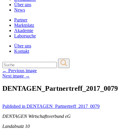
Über uns
News
Partner
Marktplatz
Akademie
Laborsuche
Über uns
Kontakt
←
Previous image
Next image
→
DENTAGEN_Partnertreff_2017_0079
Beitragsnavigation
Published in DENTAGEN_Partnertreff_2017_0079
DENTAGEN Wirtschaftsverbund eG
Landabsatz 10