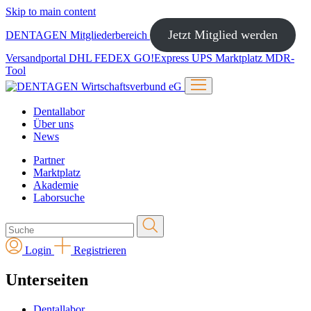
Skip to main content
Jetzt Mitglied werden
DENTAGEN
Mitgliederbereich
Versandportal
DHL
FEDEX
GO!Express
UPS
Marktplatz
MDR-
Tool
Dentallabor
Über uns
News
Partner
Marktplatz
Akademie
Laborsuche
Login
Registrieren
Unterseiten
Dentallabor