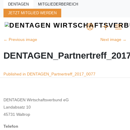
Skip to main content
DENTAGEN
MITGLIEDERBEREICH
JETZT MITGLIED WERDEN
←
Previous image
Next image
→
DENTAGEN_Partnertreff_201
Beitragsnavigation
Published in DENTAGEN_Partnertreff_2017_0077
DENTAGEN Wirtschaftsverbund eG
Landabsatz 10
45731 Waltrop
Telefon