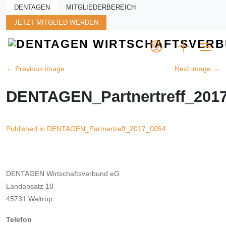
Skip to main content
DENTAGEN
MITGLIEDERBEREICH
JETZT MITGLIED WERDEN
←
Previous image
Next image
→
DENTAGEN_Partnertreff_201
Beitragsnavigation
Published in DENTAGEN_Partnertreff_2017_0054
DENTAGEN Wirtschaftsverbund eG
Landabsatz 10
45731 Waltrop
Telefon