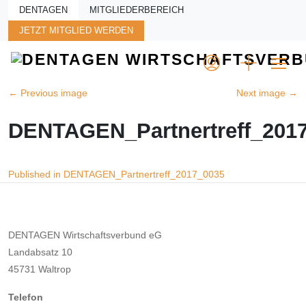
Skip to main content
DENTAGEN
MITGLIEDERBEREICH
JETZT MITGLIED WERDEN
←
Previous image
Next image
→
DENTAGEN_Partnertreff_201
Beitragsnavigation
Published in DENTAGEN_Partnertreff_2017_0035
DENTAGEN Wirtschaftsverbund eG
Landabsatz 10
45731 Waltrop
Telefon