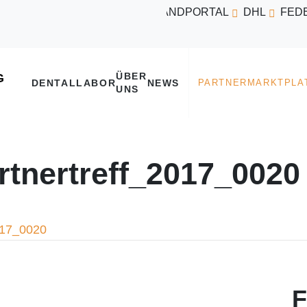
VERSANDPORTAL
DHL
FED
ÜBER
DENTALLABOR
NEWS
UNS
nertreff_2017_0020
017_0020
F