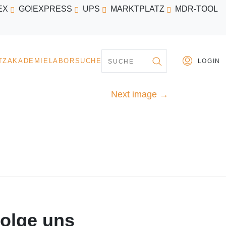
EX
GO!EXPRESS
UPS
MARKTPLATZ
MDR-TOOL
PARTNER
MARKTPLATZ
AKADEMIE
LABORSU
Next image
→
olge uns